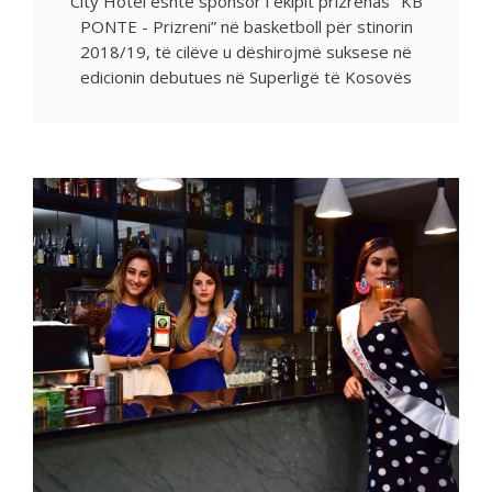
City Hotel është sponsor i ekipit prizrenas "KB
PONTE - Prizreni” në basketboll për stinorin
2018/19, të cilëve u dëshirojmë suksese në
edicionin debutues në Superligë të Kosovës