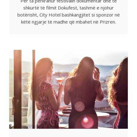
Për ta përkrahur festivalin dokumentar dhe të
shkurtë të filmit Dokufest, tashmë e njohur
botërisht, City Hotel bashkangjitet si sponzor në
këtë ngjarje të madhe që mbahet në Prizren.