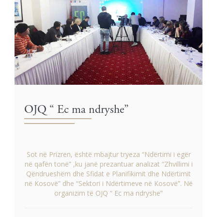
OJQ “ Ec ma ndryshe”
Sot në Prizren, është mbajtur tryeza “Ndërtimi i egër
në qafën tonë” ,ku janë prezantuar analizat “Zhvillimi i
Qëndrueshëm dhe Sfidat e Planifikimit dhe Ndërtimit
në Kosovë” dhe “Sektori i Ndërtimeve në Kosovë”. Në
organizim të OJQ “ Ec ma ndryshe”