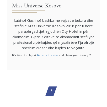
Miss Universe Kosovo
Labinot Gashi së bashku me vajzat e bukura dhe
stafin e Miss Universe Kosovo 2018 për ti bërë
parapërgaditjet zgjodhën City Hotel-in për
akomodim. Gjatë 7 ditëve të akomodimit stafi ynë
profesional u përkujdes që mysafirëve t'ju ofrojë
shërbim cilësor dhe kujdes të veçantë.
It's time to play at
KatsuBet casino
and claim your money!!!
1