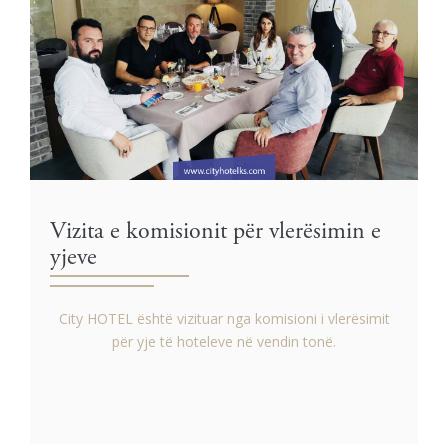
Vizita e komisionit për vlerësimin e
yjeve
City HOTEL është vizituar nga komisioni i vlerësimit
për yje të hoteleve në vendin tonë.